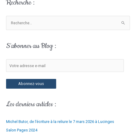
Recherche :
V
o
t
r
R
e
e
a
c
S'abonner au Blog :
d
h
r
e
e
r
s
c
s
h
Abonnez-vous
e
e
e
r
-
Les derniers articles :
m
:
a
Michel Butor, de l’écriture à la reliure le 7 mars 2026 à Lucinges
i
l
Salon Pages 2024