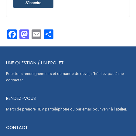
S’inscrire
F
M
E
P
a
a
m
ar
ce
st
ail
ta
b
o
g
UNE QUESTION / UN PROJET
o
d
er
Pour tous renseignements et demande de devis, n'hésitez pas à me
o
o
contacter.
k
n
RENDEZ-VOUS
Merci de prendre RDV par téléphone ou par email pour venir à l'atelier.
CONTACT