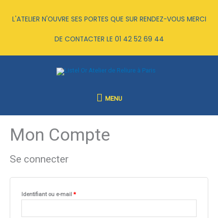
Aller
au
L'ATELIER N'OUVRE SES PORTES QUE SUR RENDEZ-VOUS MERCI
contenu
DE CONTACTER LE
01 42 52 69 44
MENU
MENU
Mon Compte
Obligatoire
Obligatoire
Obligatoire
Obligatoire
Se connecter
Identifiant ou e-mail
*