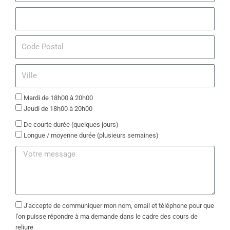
a
h
A
i
o
d
l
n
r
C
e
e
o
s
d
s
V
e
e
i
P
l
o
C
Mardi de 18h00 à 20h00
l
s
h
Jeudi de 18h00 à 20h00
e
t
o
J
De courte durée (quelques jours)
a
i
e
Longue / moyenne durée (plusieurs semaines)
l
x
p
I
d
r
n
'
é
f
u
f
o
n
è
r
c
r
m
o
J'accepte de communiquer mon nom, email et téléphone pour que
e
a
u
l'on puisse répondre à ma demande dans le cadre des cours de
u
t
r
reliure