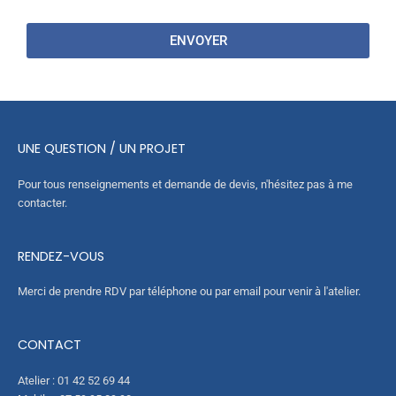
n
i
s
s
o
h
ENVOYER
t
n
e
a
s
b
g
c
d
e
o
o
d
m
m
e
p
a
UNE QUESTION / UN PROJET
f
l
d
o
é
a
Pour tous renseignements et demande de devis, n'hésitez pas à me
r
m
i
contacter.
m
e
r
a
n
e
t
t
RENDEZ-VOUS
(
i
a
j
o
i
o
Merci de prendre RDV par téléphone ou par email pour venir à l'atelier.
n
r
u
:
e
r
CONTACT
s
s
e
Atelier : 01 42 52 69 44
t