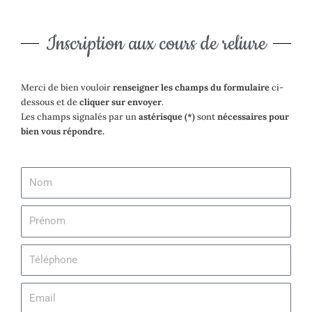
Inscription aux cours de reliure
Merci de bien vouloir
renseigner les champs du formulaire
ci-
dessous et de
cliquer sur envoyer
.
Les champs signalés par un
astérisque (*)
sont
nécessaires pour
bien vous répondre.
N
o
m
P
r
é
T
n
é
o
l
m
E
é
m
p