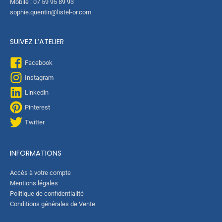
Mobile : 07 59 95 89 93
h
sophie.quentin@listel-or.com
e
u
r
SUIVEZ L’ATELIER
e
d
Facebook
e
c
Instagram
i
Linkedin
-
Pinterest
d
e
Twitter
s
s
o
INFORMATIONS
u
s
Accès à votre compte
)
Mentions légales
:
Politique de confidentialité
Conditions générales de Vente