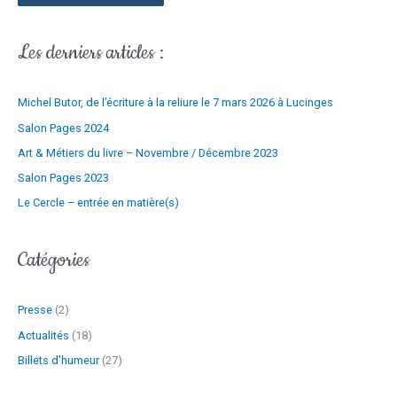
e
r
-
Les derniers articles :
m
:
a
Michel Butor, de l’écriture à la reliure le 7 mars 2026 à Lucinges
i
l
Salon Pages 2024
Art & Métiers du livre – Novembre / Décembre 2023
Salon Pages 2023
Le Cercle – entrée en matière(s)
Catégories
Presse
(2)
Actualités
(18)
Billets d'humeur
(27)