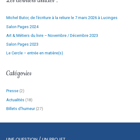
Les derniers articles :
m
:
a
Michel Butor, de l’écriture à la reliure le 7 mars 2026 à Lucinges
i
l
Salon Pages 2024
Art & Métiers du livre – Novembre / Décembre 2023
Salon Pages 2023
Le Cercle – entrée en matière(s)
Catégories
Presse
(2)
Actualités
(18)
Billets d'humeur
(27)
UNE QUESTION / UN PROJET