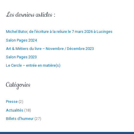
e
r
-
Les derniers articles :
m
:
a
Michel Butor, de l’écriture à la reliure le 7 mars 2026 à Lucinges
i
l
Salon Pages 2024
Art & Métiers du livre – Novembre / Décembre 2023
Salon Pages 2023
Le Cercle – entrée en matière(s)
Catégories
Presse
(2)
Actualités
(18)
Billets d'humeur
(27)