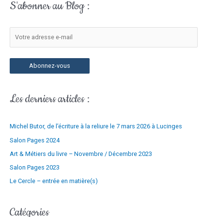
S'abonner au Blog :
d
h
r
e
e
r
s
c
s
h
Abonnez-vous
e
e
e
r
-
Les derniers articles :
m
:
a
Michel Butor, de l’écriture à la reliure le 7 mars 2026 à Lucinges
i
l
Salon Pages 2024
Art & Métiers du livre – Novembre / Décembre 2023
Salon Pages 2023
Le Cercle – entrée en matière(s)
Catégories