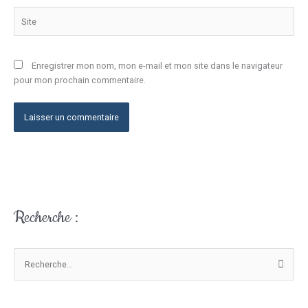
Site
Enregistrer mon nom, mon e-mail et mon site dans le navigateur
pour mon prochain commentaire.
Recherche :
V
o
t
r
R
e
e
a
c