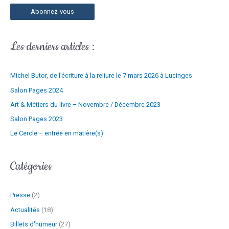
s
h
Abonnez-vous
e
e
e
r
-
Les derniers articles :
m
:
a
Michel Butor, de l’écriture à la reliure le 7 mars 2026 à Lucinges
i
l
Salon Pages 2024
Art & Métiers du livre – Novembre / Décembre 2023
Salon Pages 2023
Le Cercle – entrée en matière(s)
Catégories
Presse
(2)
Actualités
(18)
Billets d'humeur
(27)