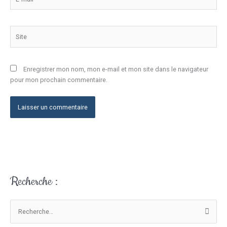
mail*
Site
Enregistrer mon nom, mon e-mail et mon site dans le navigateur
pour mon prochain commentaire.
Recherche :
V
o
t
R
r
e