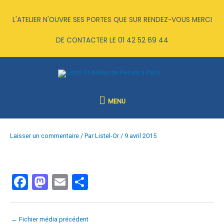
Aller
au
L'ATELIER N'OUVRE SES PORTES QUE SUR RENDEZ-VOUS MERCI
contenu
DE CONTACTER LE
01 42 52 69 44
MENU
MENU
Laisser un commentaire
/ Par
Listel-Or
/
9 avril 2015
F
M
E
P
a
a
m
ar
ce
st
ail
ta
←
Fichier média précédent