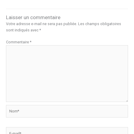
b
o
g
o
d
er
Laisser un commentaire
o
o
Votre adresse e-mail ne sera pas publiée.
Les champs obligatoires
k
n
sont indiqués avec
*
Commentaire
*
Nom*
E-