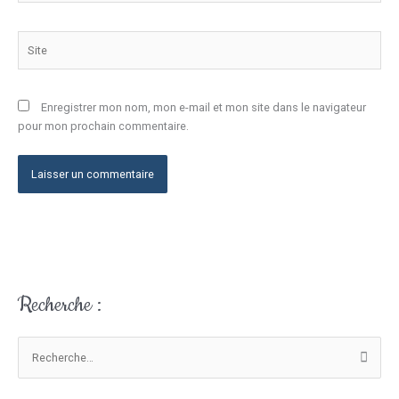
Site
Enregistrer mon nom, mon e-mail et mon site dans le navigateur
pour mon prochain commentaire.
Recherche :
V
o
t
R
r
e
e