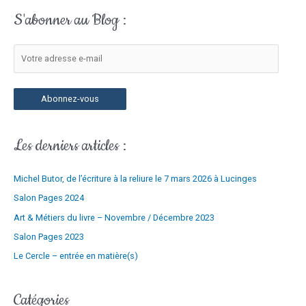
c
a
S'abonner au Blog :
h
d
e
r
r
e
c
s
h
s
Abonnez-vous
e
e
r
e
Les derniers articles :
-
:
m
Michel Butor, de l’écriture à la reliure le 7 mars 2026 à Lucinges
a
i
Salon Pages 2024
l
Art & Métiers du livre – Novembre / Décembre 2023
Salon Pages 2023
Le Cercle – entrée en matière(s)
Catégories