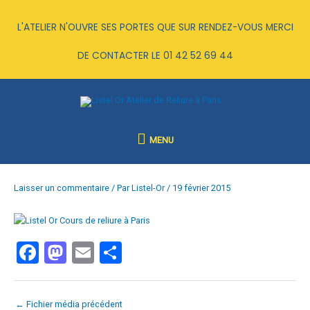
Aller
au
L'ATELIER N'OUVRE SES PORTES QUE SUR RENDEZ-VOUS MERCI
contenu
DE CONTACTER LE
01 42 52 69 44
MENU
MENU
Laisser un commentaire
/ Par
Listel-Or
/
19 février 2015
F
M
E
P
a
a
m
ar
ce
st
ail
ta
←
Fichier média précédent