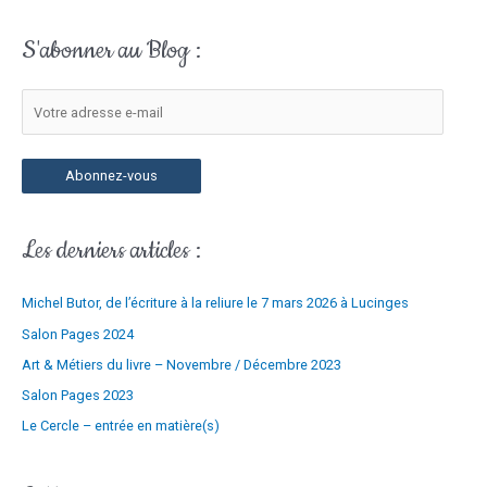
e
c
a
S'abonner au Blog :
h
d
e
r
r
e
c
s
h
s
Abonnez-vous
e
e
r
e
Les derniers articles :
-
:
m
Michel Butor, de l’écriture à la reliure le 7 mars 2026 à Lucinges
a
i
Salon Pages 2024
l
Art & Métiers du livre – Novembre / Décembre 2023
Salon Pages 2023
Le Cercle – entrée en matière(s)