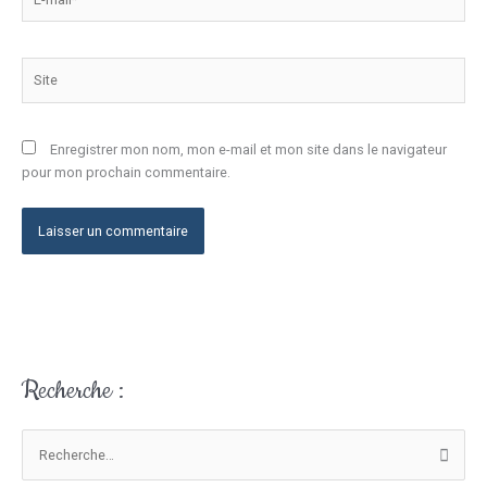
mail*
Site
Enregistrer mon nom, mon e-mail et mon site dans le navigateur
pour mon prochain commentaire.
Recherche :
V
o
t
R
r
e