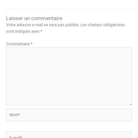
b
o
g
o
d
er
Laisser un commentaire
o
o
Votre adresse e-mail ne sera pas publiée.
Les champs obligatoires
k
n
sont indiqués avec
*
Commentaire
*
Nom*
E-