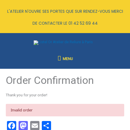
Aller
au
L'ATELIER N'OUVRE SES PORTES QUE SUR RENDEZ-VOUS MERCI
contenu
DE CONTACTER LE
01 42 52 69 44
MENU
MENU
Order Confirmation
Thank you for your order!
Invalid order
F
M
E
P