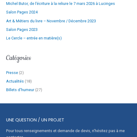
Michel Butor, de l’écriture à la reliure le 7 mars 2026 à Lucinges
a
i
Salon Pages 2024
l
Art & Métiers du livre – Novembre / Décembre 2023
Salon Pages 2023
Le Cercle – entrée en matière(s)
Catégories
Presse
(2)
Actualités
(18)
Billets d'humeur
(27)
UNE QUESTION / UN PROJET
Pour tous renseignements et demande de devis, n'hésitez pas à me