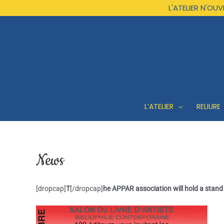
Aller
L'ATELIER N'O
au
contenu
L’ATELIER
RELIURE
News
[dropcap]
T
[/dropcap]
he APPAR association will hold a stand