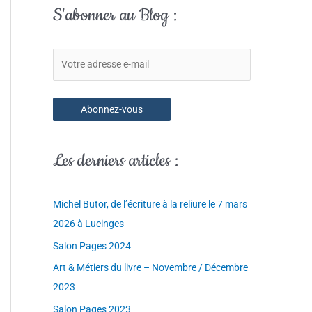
c
a
S'abonner au Blog :
h
d
e
r
r
e
c
s
h
s
Abonnez-vous
e
e
r
e
Les derniers articles :
-
:
m
a
Michel Butor, de l’écriture à la reliure le 7 mars
i
2026 à Lucinges
l
Salon Pages 2024
Art & Métiers du livre – Novembre / Décembre
2023
Salon Pages 2023