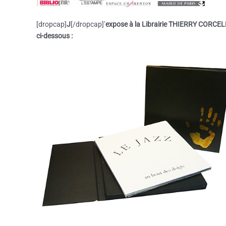
[dropcap]
J
[/dropcap]’
expose à la Librairie THIERRY CORCE
ci-dessous :